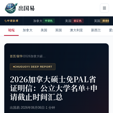
出国易
加拿大
美国
英国
申请脉搏
申请热
签证热
择校热
论坛
加拿大
美国
英国
澳大利亚
新西兰
爱
首页
/
留学
/
2026加拿大硕…
CHUGUOYI DEEP REPORT
2026加拿大硕士免PAL省
证明信：公立大学名单+申
请截止时间汇总
出国易
·
2026年06月06日
·
1 分钟