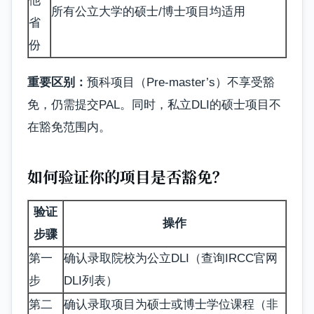
他
所有公立大学的硕士/博士项目均适用
省
份
重要区别：
预科项目（Pre-master’s）不享受豁
免，仍需提交PAL。同时，私立DLI的硕士项目不
在豁免范围内。
如何验证你的项目是否豁免？
验证
操作
步骤
第一
确认录取院校为公立DLI（查询IRCC官网
步
DLI列表）
第二
确认录取项目为硕士或博士学位课程（非