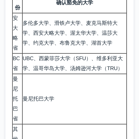
确认豁免的大学
份
安
多伦多大学、滑铁卢大学、麦克马斯特大
大
学、西安大略大学、渥太华大学、温莎大
略
学、约克大学、布鲁克大学、湖首大学
省
BC
UBC、西蒙菲莎大学（SFU）、维多利亚大
省
学、温哥华岛大学、汤姆逊河大学（TRU）
曼
尼
托
曼尼托巴大学
巴
省
其