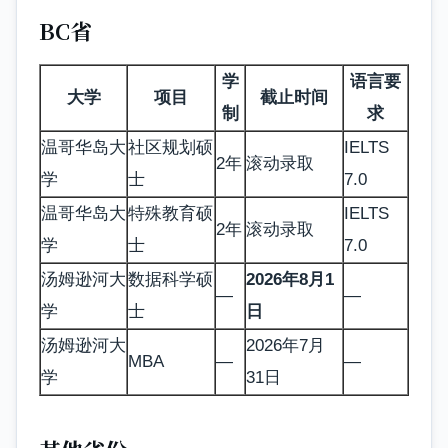
BC省
学
语言要
大学
项目
截止时间
制
求
温哥华岛大
社区规划硕
IELTS
2年
滚动录取
学
士
7.0
温哥华岛大
特殊教育硕
IELTS
2年
滚动录取
学
士
7.0
汤姆逊河大
数据科学硕
2026年8月1
—
—
学
士
日
汤姆逊河大
2026年7月
MBA
—
—
学
31日