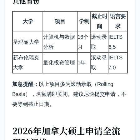
其他省份
截止时
语言要
大学
项目
学制
间
求
计算机与数据
16个
滚动录
IELTS
圣玛丽大学
分析
月
取
6.5
新布伦瑞克
滚动录
IELTS
量化投资管理
1年
大学
取
7.0
加急提醒：
以上项目多为滚动录取（Rolling
Basis），名额满即关闭。建议尽快提交申请，不
要等到截止日期。
2026年加拿大硕士申请全流