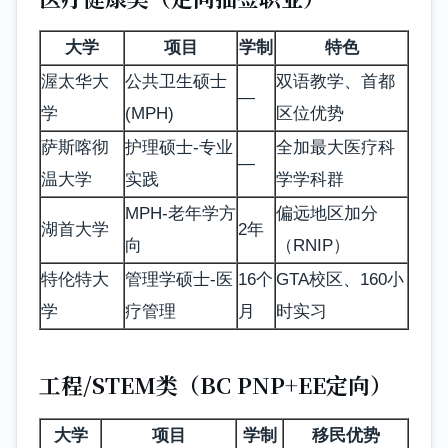
大学
项目
学制
特色
渥太华大
公共卫生硕士
双语教学、首都
—
学
(MPH)
区位优势
萨斯喀彻
护理硕士-专业
全加最大医疗科
—
温大学
实践
学学科群
MPH-老年学方
偏远地区加分
湖首大学
2年
向
（RNIP）
特伦特大
管理学硕士-医
16个
GTA校区、160小
学
疗管理
月
时实习
工程/STEM类（BC PNP+EE定向）
大学
项目
学制
移民优势