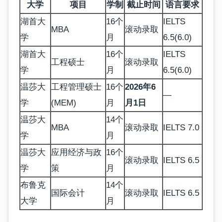
大学
项目
学制
截止时间
语言要求
湖首大
16个
IELTS
MBA
滚动录取
学
月
6.5(6.0)
湖首大
16个
IELTS
工程硕士
滚动录取
学
月
6.5(6.0)
温莎大
工程管理硕士
16个
2026年6
—
学
(MEM)
月
月1日
温莎大
14个
MBA
滚动录取
IELTS 7.0
学
月
温莎大
应用经济与政
16个
滚动录取
IELTS 6.5
学
策
月
布鲁克
14个
国际会计
滚动录取
IELTS 6.5
大学
月