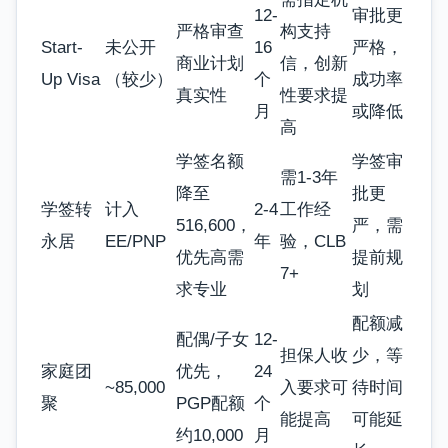
12-
审批更
严格审查
构支持
Start-
未公开
16
严格，
商业计划
信，创新
Up Visa
（较少）
个
成功率
真实性
性要求提
月
或降低
高
学签名额
学签审
需1-3年
降至
批更
学签转
计入
2-4
工作经
516,600，
严，需
永居
EE/PNP
年
验，CLB
优先高需
提前规
7+
求专业
划
配额减
配偶/子女
12-
担保人收
少，等
家庭团
优先，
24
~85,000
入要求可
待时间
聚
PGP配额
个
能提高
可能延
约10,000
月