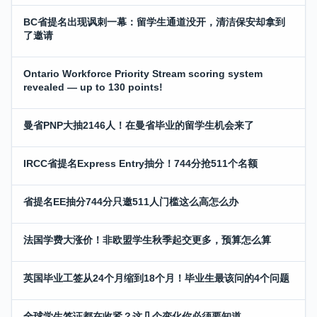
BC省提名出现讽刺一幕：留学生通道没开，清洁保安却拿到
了邀请
Ontario Workforce Priority Stream scoring system
revealed — up to 130 points!
曼省PNP大抽2146人！在曼省毕业的留学生机会来了
IRCC省提名Express Entry抽分！744分抢511个名额
省提名EE抽分744分只邀511人门槛这么高怎么办
法国学费大涨价！非欧盟学生秋季起交更多，预算怎么算
英国毕业工签从24个月缩到18个月！毕业生最该问的4个问题
全球学生签证都在收紧？这几个变化你必须要知道