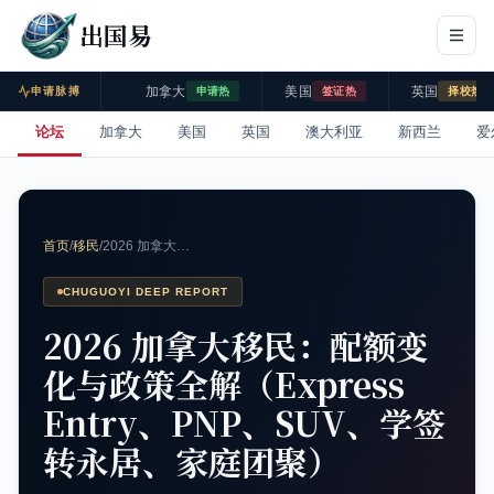
出国易
加拿大
美国
英国
申请脉搏
申请热
签证热
择校热
论坛
加拿大
美国
英国
澳大利亚
新西兰
爱
首页
/
移民
/
2026 加拿大…
CHUGUOYI DEEP REPORT
2026 加拿大移民：配额变
化与政策全解（Express
Entry、PNP、SUV、学签
转永居、家庭团聚）