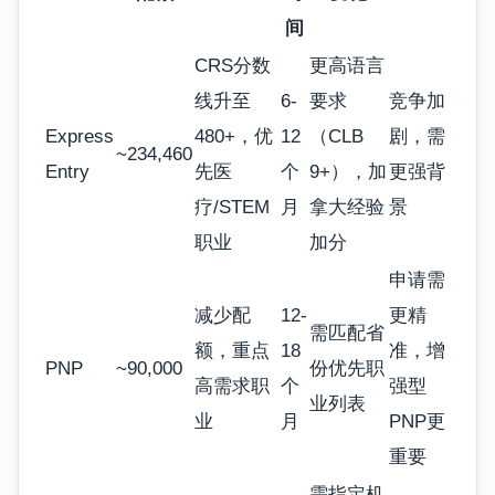
间
CRS分数
更高语言
线升至
6-
要求
竞争加
Express
480+，优
12
（CLB
剧，需
~234,460
Entry
先医
个
9+），加
更强背
疗/STEM
月
拿大经验
景
职业
加分
申请需
减少配
12-
更精
需匹配省
额，重点
18
准，增
PNP
~90,000
份优先职
高需求职
个
强型
业列表
业
月
PNP更
重要
需指定机