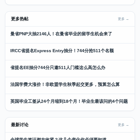
更多热帖
更多 →
曼省PNP大抽2146人！在曼省毕业的留学生机会来了
IRCC省提名Express Entry抽分！744分抢511个名额
省提名EE抽分744分只邀511人门槛这么高怎么办
法国学费大涨价！非欧盟学生秋季起交更多，预算怎么算
英国毕业工签从24个月缩到18个月！毕业生最该问的4个问题
最新讨论
更多 →
全球学生签证都在收紧？这几个变化你必须要知道