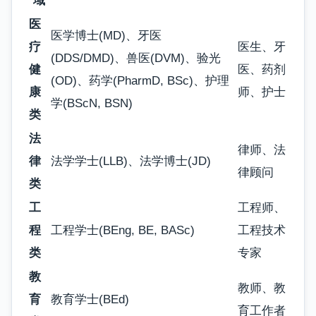
域
医
医学博士(MD)、牙医
疗
医生、牙
(DDS/DMD)、兽医(DVM)、验光
健
医、药剂
(OD)、药学(PharmD, BSc)、护理
康
师、护士
学(BScN, BSN)
类
法
律师、法
律
法学学士(LLB)、法学博士(JD)
律顾问
类
工
工程师、
程
工程学士(BEng, BE, BASc)
工程技术
类
专家
教
教师、教
育
教育学士(BEd)
育工作者