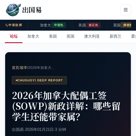
出国易
加拿大
美国
英国
申请脉搏
申请热
签证热
择校热
论坛
加拿大
美国
英国
澳大利亚
新西兰
爱
首页
/
留学
/
2026年加拿大…
CHUGUOYI DEEP REPORT
2026年加拿大配偶工签
(SOWP)新政详解：哪些留
学生还能带家属？
出国易
·
2026年01月21日
·
3 分钟