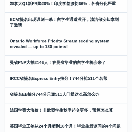
加拿大Q1新PR降20%！印度学签腰切66%，各省分化严重
BC省提名出现讽刺一幕：留学生通道没开，清洁保安却拿到
了邀请
Ontario Workforce Priority Stream scoring system
revealed — up to 130 points!
曼省PNP大抽2146人！在曼省毕业的留学生机会来了
IRCC省提名Express Entry抽分！744分抢511个名额
省提名EE抽分744分只邀511人门槛这么高怎么办
法国学费大涨价！非欧盟学生秋季起交更多，预算怎么算
英国毕业工签从24个月缩到18个月！毕业生最该问的4个问题