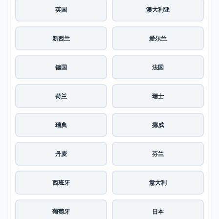
英国
澳大利亚
新西兰
爱尔兰
德国
法国
荷兰
瑞士
瑞典
挪威
丹麦
芬兰
西班牙
意大利
葡萄牙
日本