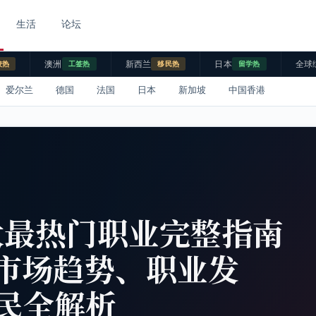
生活
论坛
澳洲
新西兰
日本
全球
校热
工签热
移民热
留学热
爱尔兰
德国
法国
日本
新加坡
中国香港
大最热门职业完整指南
就业市场趋势、职业发
民全解析