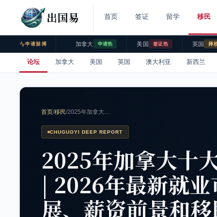
出国易
首页
签证
留学
移民
加拿大
美国
英国
申请脉搏
申请热
签证热
择
论坛
加拿大
美国
英国
澳大利亚
新西兰
首页
/
移民
/
2025年加拿大…
CHUGUOYI DEEP REPORT
2025年加拿大十
| 2026年最新
展、薪资前景和移