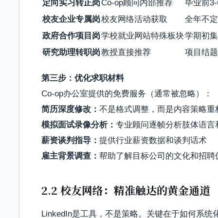
定向实习转正岗
Co-op顾问内部推荐
毕业前3
校友企业专属岗
校友网络活动获取
全年不定
政府合作项目岗
学校就业网站特殊板块
学期初集
研究助理转职岗
教授直接推荐
项目结题
第三步：优化求职材料
Co-op办公室提供的免费服务（通常被忽略）：
简历深度修改：
不是格式调整，而是内容策略重
模拟面试录像分析：
专业顾问逐帧分析肢体语言
薪资谈判指导：
提供行业薪资数据和谈判话术
雇主背景调查：
帮助了解目标公司的文化和招聘
2.2 校友网络：精准触达的黄金通道
LinkedIn是工具，不是策略。关键在于如何系统