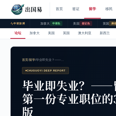
出国易
首页
签证
留学
移民
加拿大
美国
英国
申请脉搏
申请热
签证热
择
论坛
加拿大
美国
英国
澳大利亚
新西兰
首页
/
留学
/
毕业即失业？——…
CHUGUOYI DEEP REPORT
毕业即失业？——
第一份专业职位的
版