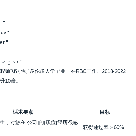
"

a"  

r"

”缩小到”多伦多大学毕业、在RBC工作、2018-2022
升10倍。
话术要点
目标
业生，对您在[公司]的[职位]经历很感
获得通过率＞60%