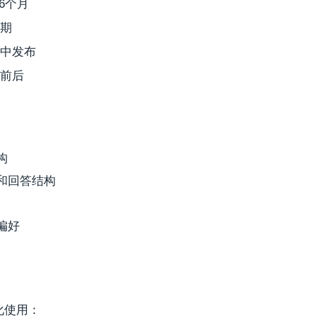
-6个月
期
中发布
前后
构
和回答结构
偏好
化使用：