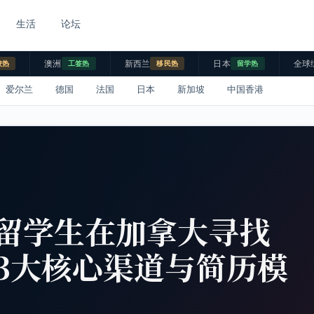
生活
论坛
澳洲
新西兰
日本
全球
校热
工签热
移民热
留学热
爱尔兰
德国
法国
日本
新加坡
中国香港
留学生在加拿大寻找
3大核心渠道与简历模