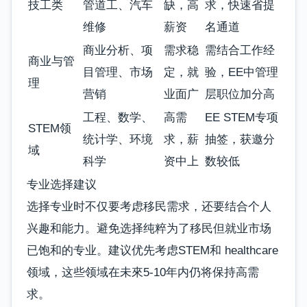
技工类
管道工、汽车
缺，高
求，快速省提
维修
薪资
名通道
商业分析、项
需求稳
需结合工作经
商业与管
目管理、市场
定，就
验，EE中管理
理
营销
业面广
层职位加分高
工程、数学、
高需
EE STEM专项
STEM领
统计学、环境
求，薪
抽签，获邀分
域
科学
资中上
数较低
专业选择建议
选择专业时不仅要考虑移民需求，还要结合个人
兴趣和能力。避免选择纯粹为了移民但就业市场
已饱和的专业。建议优先考虑STEM和 healthcare
领域，这些领域在未來5-10年内仍将保持高需
求。