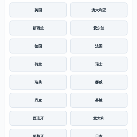
英国
澳大利亚
新西兰
爱尔兰
德国
法国
荷兰
瑞士
瑞典
挪威
丹麦
芬兰
西班牙
意大利
葡萄牙
日本