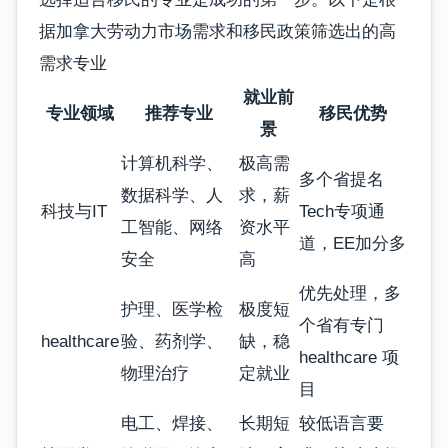
据加拿大劳动力市场需求和移民政策筛选出的高
需求专业
就业前
专业领域
推荐专业
移民优势
景
计算机科学、
极高需
多个省提名
数据科学、人
求，薪
科技与IT
Tech专项通
工智能、网络
资水平
道，EE加分多
安全
高
优先处理，多
护理、医学检
极度短
个省有专门
healthcare
验、药剂学、
缺，稳
healthcare 项
物理治疗
定就业
目
电工、焊接、
长期短
较低语言要