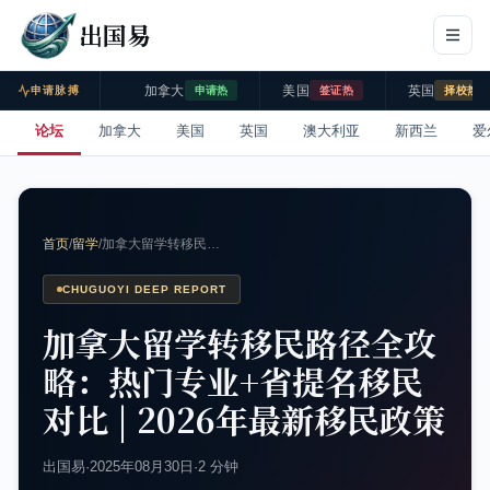
出国易
加拿大
美国
英国
申请脉搏
申请热
签证热
择校热
论坛
加拿大
美国
英国
澳大利亚
新西兰
爱
首页
/
留学
/
加拿大留学转移民…
CHUGUOYI DEEP REPORT
加拿大留学转移民路径全攻
略：热门专业+省提名移民
对比 | 2026年最新移民政策
出国易
·
2025年08月30日
·
2 分钟