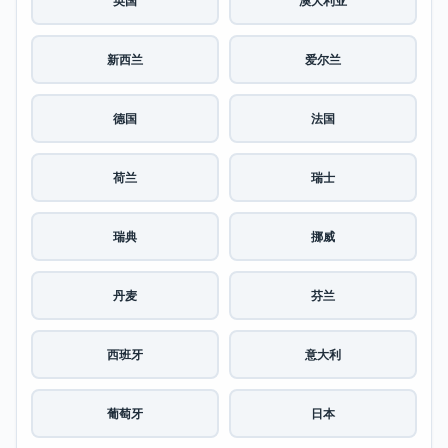
英国
澳大利亚
新西兰
爱尔兰
德国
法国
荷兰
瑞士
瑞典
挪威
丹麦
芬兰
西班牙
意大利
葡萄牙
日本