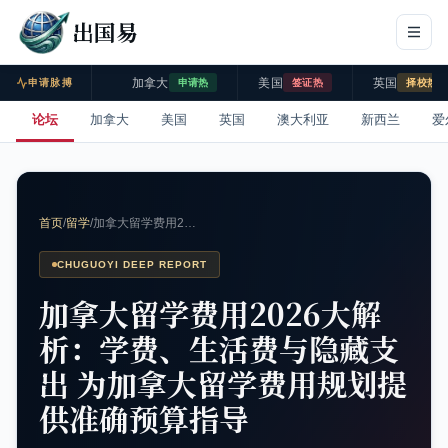
出国易
加拿大
美国
英国
申请脉搏
申请热
签证热
择校热
论坛
加拿大
美国
英国
澳大利亚
新西兰
爱
首页
/
留学
/
加拿大留学费用2…
CHUGUOYI DEEP REPORT
加拿大留学费用2026大解
析：学费、生活费与隐藏支
出 为加拿大留学费用规划提
供准确预算指导