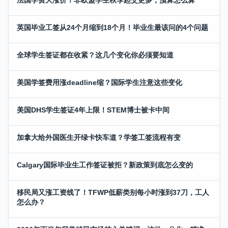
法国学费大涨价！非欧盟学生秋季起交更多，预算怎么算
英国毕业工签从24个月缩到18个月！毕业生最该问的4个问题
全球学生签证都在收紧？这几个变化你必须要知道
美国学签费用涨deadline缩？国际学生注意这些变化
美国DHS学生签证4年上限！STEM博士被卡中间
加拿大给外国医生开绿卡快车道？学签工签流程有变
Calgary国际毕业生工作签证被拒？新政策到底怎么变的
移民局又涨工资线了！TFWP低薪类别每小时涨到37刀，工人
怎么办？