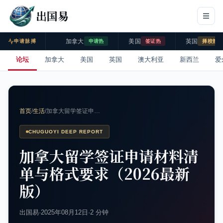
出国易
加拿大
美国
英国
申请脉搏
申请热
签证热
择校热
论坛
加拿大
美国
英国
澳大利亚
新西兰
爱
首页
/
生活
/
加拿大留学签证申…
CHUGUOYI DEEP REPORT
加拿大留学签证申请材料清
单与格式要求（2026最新
版）
出国易
·
2025年08月12日
·
2 分钟