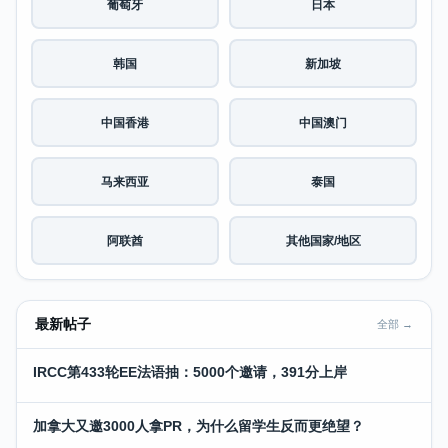
葡萄牙
日本
韩国
新加坡
中国香港
中国澳门
马来西亚
泰国
阿联酋
其他国家/地区
最新帖子
全部 →
IRCC第433轮EE法语抽：5000个邀请，391分上岸
加拿大又邀3000人拿PR，为什么留学生反而更绝望？