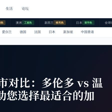
生活
论坛
澳洲
新西兰
日本
全球
校热
工签热
移民热
留学热
爱尔兰
德国
法国
日本
新加坡
中国香港
对比：多伦多 vs 温
尔 助您选择最适合的加