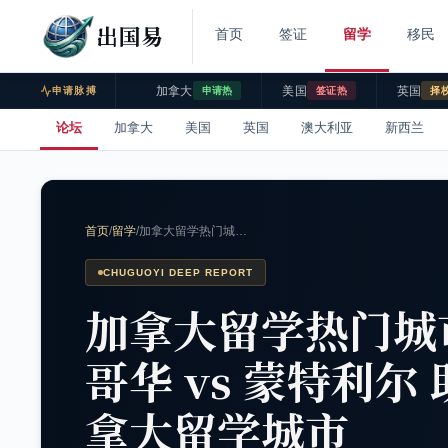
出国易
首页
签证
留学
移民
加拿大
美国
英国
申请脉搏
申请热
签证热
择
论坛
加拿大
美国
英国
澳大利亚
新西兰
首页
/
留学
/
加拿大留学热门城…
CHUGUOYI DEEP REPORT
加拿大留学热门城市
哥华 vs 蒙特利
拿大留学城市