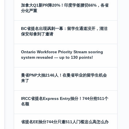
加拿大Q1新PR降20%！印度学签腰切66%，各省
分化严重
BC省提名出现讽刺一幕：留学生通道没开，清洁
保安却拿到了邀请
Ontario Workforce Priority Stream scoring
system revealed — up to 130 points!
曼省PNP大抽2146人！在曼省毕业的留学生机会
来了
IRCC省提名Express Entry抽分！744分抢511个
名额
省提名EE抽分744分只邀511人门槛这么高怎么办