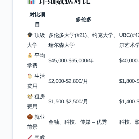
详细数据对比
对比项
多伦多
目
顶级
多伦多大学(#21)、约克大学、
UBC(#
大学
瑞尔森大学
尔艺术
平均
$45,000-$65,000/年
$40,000
学费
生活
$2,000-$2,800/月
$1,800-
费用
租房
$1,500-$2,500/月
$1,400-
费用
就业
金融、科技、传媒 – 优秀
科技、影
前景
气候