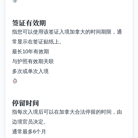
签证有效期
指您可以使用该签证入境加拿大的时间期限，通
常显示在签证贴纸上。
最长10年有效期
与护照有效期关联
多次或单次入境
停留时间
指每次入境后可以在加拿大合法停留的时间，由
边境官员决定。
通常最多6个月