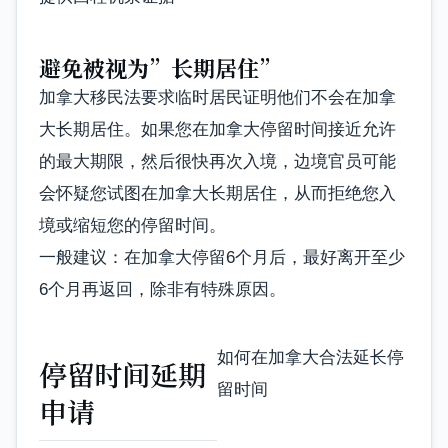
避免被视为”长期居住”
加拿大移民法要求临时居民证明他们不会在加拿
大长期居住。如果您在加拿大停留时间接近允许
的最大期限，然后很快再次入境，边境官员可能
会怀疑您试图在加拿大长期居住，从而拒绝您入
境或缩短您的停留时间。
一般建议：在加拿大停留6个月后，最好离开至少
6个月再返回，除非有特殊原因。
如何在加拿大合法延长停
停留时间延期
留时间
申请