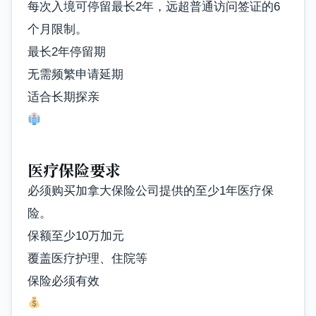
每次入境可停留最长2年，远超普通访问签证的6
个月限制。
最长2年停留期
无需频繁申请延期
适合长期探亲
医疗保险要求
必须购买加拿大保险公司提供的至少1年医疗保
险。
保额至少10万加元
覆盖医疗护理、住院等
保险必须有效