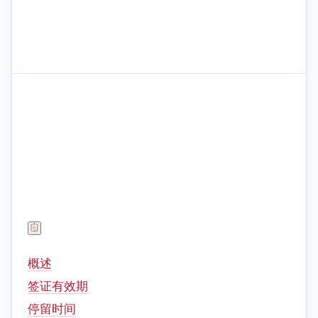
概述
签证有效期
停留时间