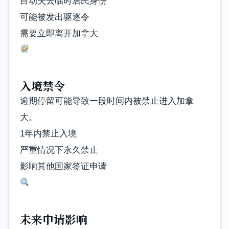
自动失去临时居民身份
可能被发出驱逐令
需要立即离开加拿大
入境禁令
逾期停留可能导致一段时间内被禁止进入加拿
大。
1年内禁止入境
严重情况下永久禁止
影响其他国家签证申请
未来申请影响