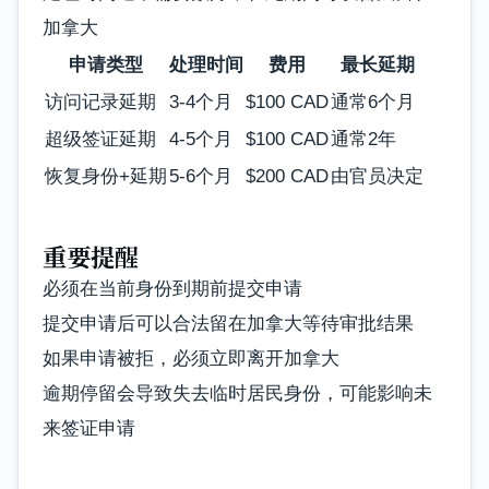
加拿大
申请类型
处理时间
费用
最长延期
访问记录延期
3-4个月
$100 CAD
通常6个月
超级签证延期
4-5个月
$100 CAD
通常2年
恢复身份+延期
5-6个月
$200 CAD
由官员决定
重要提醒
必须在当前身份到期前提交申请
提交申请后可以合法留在加拿大等待审批结果
如果申请被拒，必须立即离开加拿大
逾期停留会导致失去临时居民身份，可能影响未
来签证申请