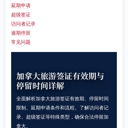
延期申请
超级签证
访问者记录
逾期停留
常见问题
加拿大旅游签证有效期与
停留时间详解
全面解析加拿大旅游签证有效期、停留时间
限制、延期申请条件和流程。了解访问者记
录、超级签证等特殊类型，确保合法停留加
拿大。