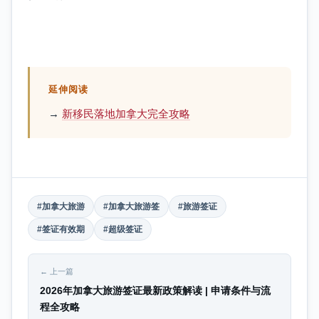
延伸阅读
→
新移民落地加拿大完全攻略
#加拿大旅游
#加拿大旅游签
#旅游签证
#签证有效期
#超级签证
← 上一篇
2026年加拿大旅游签证最新政策解读 | 申请条件与流
程全攻略