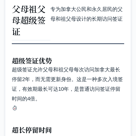
父母祖父
专为加拿大公民和永久居民的父
母超级签
母和祖父母设计的长期访问签证
证
超级签证优势
超级签证允许父母和祖父母每次访问加拿大最长
停留2年，而无需更新身份。这是一种多次入境签
证，有效期最长可达10年，是普通访问签证停留
时间的4倍。
超长停留时间