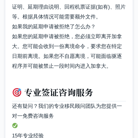
证明、延期理由说明、回程机票证据(如有)、照片
等。根据具体情况可能需要额外文件。
如果我的延期申请被拒绝了怎么办？
如果您的延期申请被拒绝，您必须立即离开加拿
大。您可能会收到一份离境命令，要求您在特定
日期前离境。如果您不自愿离境，可能面临驱逐
程序并可能被禁止一段时间内进入加拿大。
专业签证咨询服务
还有疑问？我们的专业移民顾问团队为您提供一
对一免费咨询服务
15年专业经验