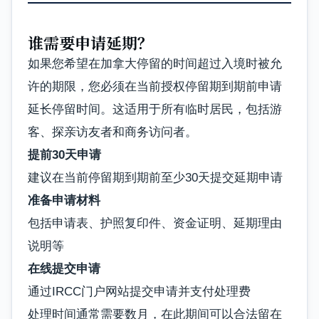
谁需要申请延期？
如果您希望在加拿大停留的时间超过入境时被允
许的期限，您必须在当前授权停留期到期前申请
延长停留时间。这适用于所有临时居民，包括游
客、探亲访友者和商务访问者。
提前30天申请
建议在当前停留期到期前至少30天提交延期申请
准备申请材料
包括申请表、护照复印件、资金证明、延期理由
说明等
在线提交申请
通过IRCC门户网站提交申请并支付处理费
处理时间通常需要数月，在此期间可以合法留在