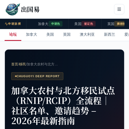
出国易
加拿大
美国
英国
申请脉搏
申请热
签证热
择校热
论坛
加拿大
美国
英国
澳大利亚
新西兰
爱
首页
/
移民
/
加拿大农村与北方…
CHUGUOYI DEEP REPORT
加拿大农村与北方移民试点
（RNIP/RCIP）全流程｜
社区名单、邀请趋势 –
2026年最新指南