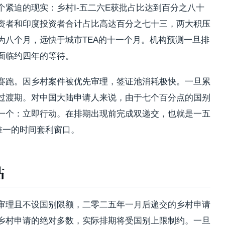
紧迫的现实：乡村I-五二六E获批占比达到百分之八十
资者和印度投资者合计占比高达百分之七十三，两大积压
为八个月，远快于城市TEA的十一个月。机构预测一旦排
面临约四年的等待。
赛跑。因乡村案件被优先审理，签证池消耗极快。一旦累
过渡期。对中国大陆申请人来说，由于七个百分点的国别
一个：立即行动。在排期出现前完成双递交，也就是一五
唯一的时间套利窗口。
估
审理且不设国别限额，二零二五年一月后递交的乡村申请
乡村申请的绝对多数，实际排期将受国别上限制约。一旦