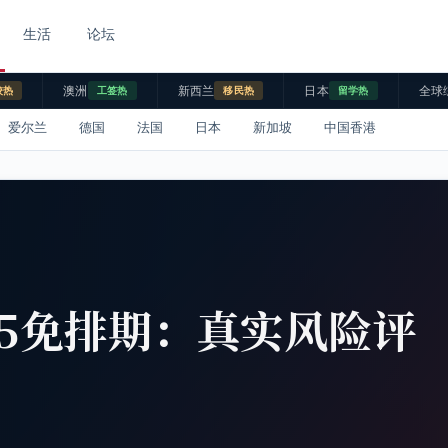
生活
论坛
澳洲
新西兰
日本
全球
校热
工签热
移民热
留学热
爱尔兰
德国
法国
日本
新加坡
中国香港
B-5免排期：真实风险评