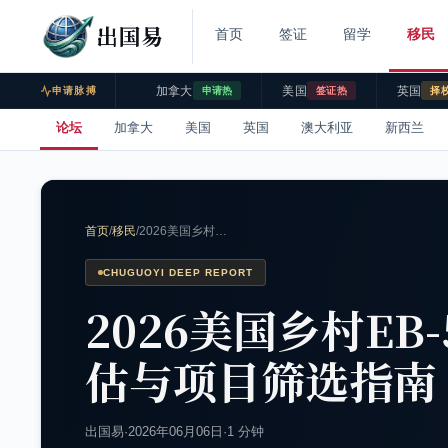
出国易
首页
签证
留学
移民
加拿大
美国
英国
申请脉搏
申请热
签证热
择
论坛
加拿大
美国
英国
澳大利亚
新西兰
首页
/
移民
/
2026美国乡村…
CHUGUOYI DEEP REPORT
2026美国乡村E
估与项目筛选指南
出国易
·
2026年06月06日
·
1 分钟