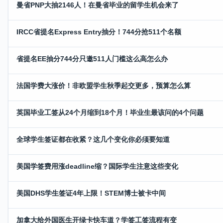
曼省PNP大抽2146人！在曼省毕业的留学生机会来了
IRCC省提名Express Entry抽分！744分抢511个名额
省提名EE抽分744分只邀511人门槛这么高怎么办
法国学费大涨价！非欧盟学生秋季起交更多，预算怎么算
英国毕业工签从24个月缩到18个月！毕业生最该问的4个问题
全球学生签证都在收紧？这几个变化你必须要知道
美国学签费用涨deadline缩？国际学生注意这些变化
美国DHS学生签证4年上限！STEM博士被卡中间
加拿大给外国医生开绿卡快车道？学签工签流程有变