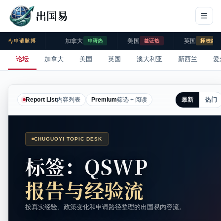
出国易
加拿大
美国
英国
申请脉搏
申请热
签证热
择校热
论坛
加拿大
美国
英国
澳大利亚
新西兰
爱
最新
热门
Report List
内容列表
Premium
筛选 + 阅读
CHUGUOYI TOPIC DESK
标签：QSWP
报告与经验流
按真实经验、政策变化和申请路径整理的出国易内容流。