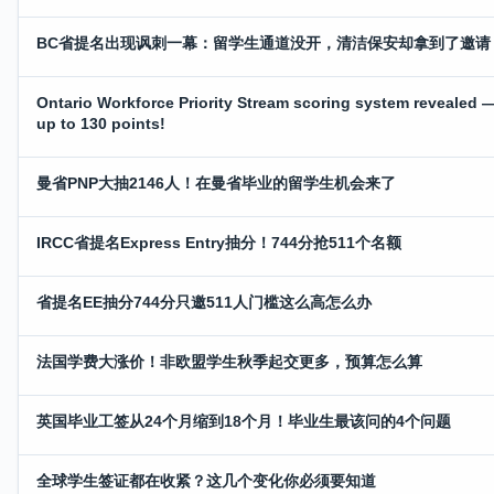
BC省提名出现讽刺一幕：留学生通道没开，清洁保安却拿到了邀请
Ontario Workforce Priority Stream scoring system revealed 
up to 130 points!
曼省PNP大抽2146人！在曼省毕业的留学生机会来了
IRCC省提名Express Entry抽分！744分抢511个名额
省提名EE抽分744分只邀511人门槛这么高怎么办
法国学费大涨价！非欧盟学生秋季起交更多，预算怎么算
英国毕业工签从24个月缩到18个月！毕业生最该问的4个问题
全球学生签证都在收紧？这几个变化你必须要知道