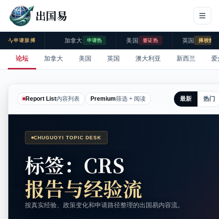
出国易
加拿大
美国
英国
申请脉搏
申请热
签证热
择校热
论坛
加拿大
美国
英国
澳大利亚
新西兰
爱
最新
热门
Report List
内容列表
Premium
筛选 + 阅读
CHUGUOYI TOPIC DESK
标签：CRS
报告与经验流
按真实经验、政策变化和申请路径整理的出国易内容流。