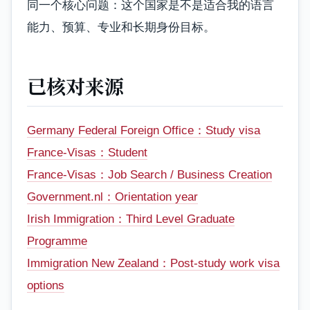
同一个核心问题：这个国家是不是适合我的语言
能力、预算、专业和长期身份目标。
已核对来源
Germany Federal Foreign Office：Study visa
France-Visas：Student
France-Visas：Job Search / Business Creation
Government.nl：Orientation year
Irish Immigration：Third Level Graduate
Programme
Immigration New Zealand：Post-study work visa
options