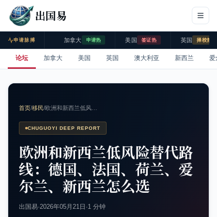
出国易
加拿大
美国
英国
申请脉搏
申请热
签证热
择校热
论坛
加拿大
美国
英国
澳大利亚
新西兰
爱
首页
/
移民
/
欧洲和新西兰低风…
CHUGUOYI DEEP REPORT
欧洲和新西兰低风险替代路
线：德国、法国、荷兰、爱
尔兰、新西兰怎么选
出国易
·
2026年05月21日
·
1 分钟