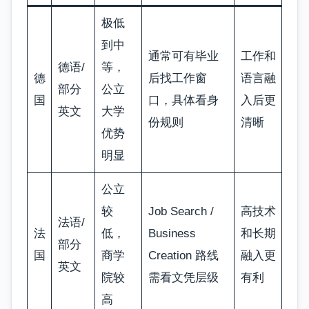
极低
到中
通常可有毕业
工作和
德语/
等，
德
后找工作窗
语言融
部分
公立
国
口，具体看身
入后更
英文
大学
份规则
清晰
优势
明显
公立
较
Job Search /
高技术
法语/
法
低，
Business
和长期
部分
国
商学
Creation 路线
融入更
英文
院较
需看文凭层级
有利
高