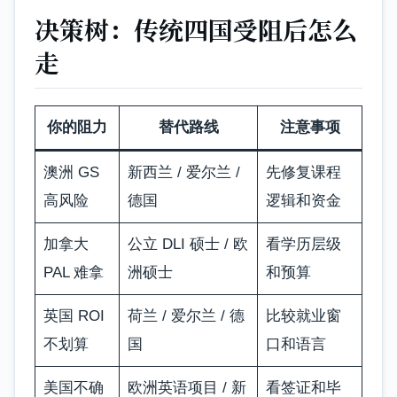
决策树：传统四国受阻后怎么
走
你的阻力
替代路线
注意事项
澳洲 GS
新西兰 / 爱尔兰 /
先修复课程
高风险
德国
逻辑和资金
加拿大
公立 DLI 硕士 / 欧
看学历层级
PAL 难拿
洲硕士
和预算
英国 ROI
荷兰 / 爱尔兰 / 德
比较就业窗
不划算
国
口和语言
美国不确
欧洲英语项目 / 新
看签证和毕