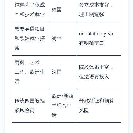
纯粹为了低成
公立成本友好，
德国
本和技术就业
理工制造强
想要英语项目
orientation year
和欧洲就业探
荷兰
有明确窗口
索
商科、艺术、
院校体系丰富，
工程、欧洲生
法国
但法语要投入
活
欧洲/新西
传统四国被拒
分散签证和预算
兰组合申
或风险高
风险
请