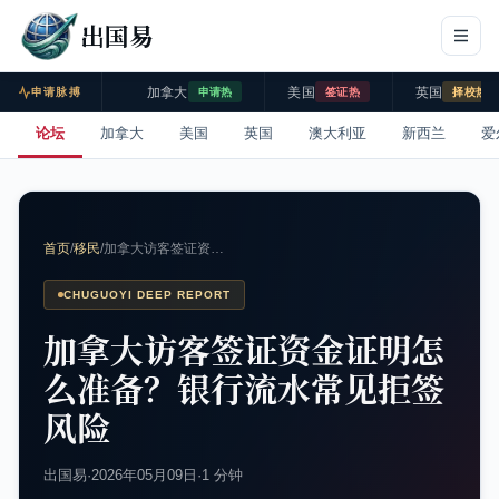
出国易
加拿大
美国
英国
申请脉搏
申请热
签证热
择校热
论坛
加拿大
美国
英国
澳大利亚
新西兰
爱
首页
/
移民
/
加拿大访客签证资…
CHUGUOYI DEEP REPORT
加拿大访客签证资金证明怎
么准备？银行流水常见拒签
风险
出国易
·
2026年05月09日
·
1 分钟