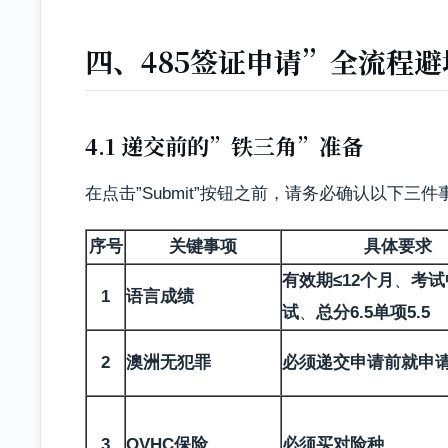
四、485签证申请”全流程
4.1 递交前的”铁三角”准备
在点击”Submit”按钮之前，请务必确认以下三
序号
关键事项
具体要求
有效期≤12个月
、
考试
1
语言成绩
试
、
总分6.5单项5.5
2
澳洲无犯罪
必须递交申请前就申
3
OVHC保险
必须买对险种