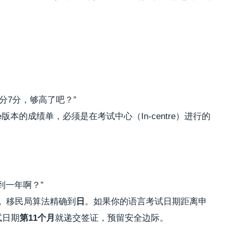
），总分7分，够高了吧？”
ome版本的成绩单，必须是在考试中心（In-centre）进行的
到一年啊？”
。
移民局算法精确到
日
。如果你的语言考试日期距离申
试日期
第11个月
就递交签证，预留安全边际。