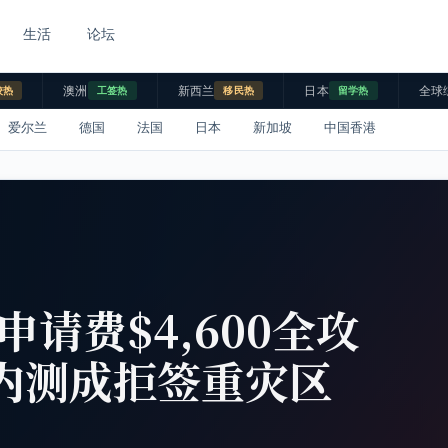
生活
论坛
澳洲
新西兰
日本
全球
校热
工签热
移民热
留学热
爱尔兰
德国
法国
日本
新加坡
中国香港
申请费$4,600全攻
言内测成拒签重灾区