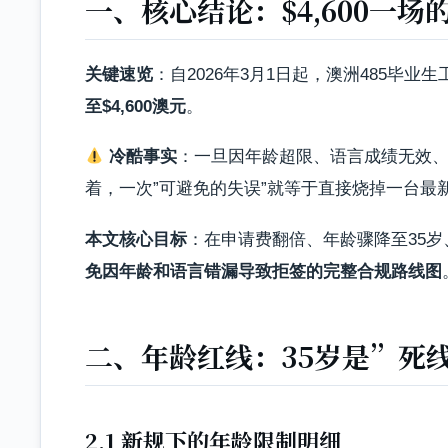
一、核心结论：$4,600一
关键速览
：自2026年3月1日起，澳洲485毕业生
至$4,600澳元
。
冷酷事实
：一旦因年龄超限、语言成绩无效
着，一次”可避免的失误”就等于直接烧掉一台最新款iP
本文核心目标
：在申请费翻倍、年龄骤降至35岁
免因年龄和语言错漏导致拒签的完整合规路线图
二、年龄红线：35岁是”死
2.1 新规下的年龄限制明细