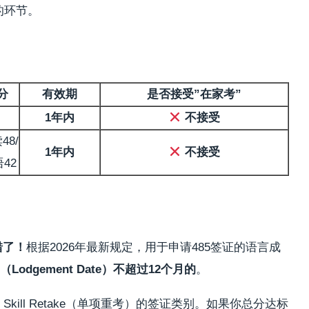
的环节。
分
有效期
是否接受”在家考”
1年内
不接受
48/
1年内
不接受
42
错了！
根据2026年最新规定，用于申请485签证的语言成
Lodgement Date）不超过12个月的
。
ne Skill Retake（单项重考）的签证类别。如果你总分达标