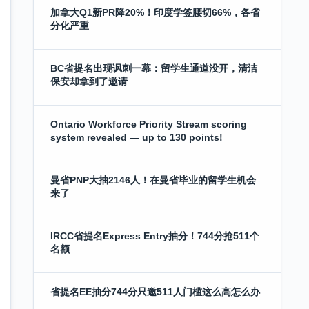
加拿大Q1新PR降20%！印度学签腰切66%，各省
分化严重
BC省提名出现讽刺一幕：留学生通道没开，清洁
保安却拿到了邀请
Ontario Workforce Priority Stream scoring
system revealed — up to 130 points!
曼省PNP大抽2146人！在曼省毕业的留学生机会
来了
IRCC省提名Express Entry抽分！744分抢511个
名额
省提名EE抽分744分只邀511人门槛这么高怎么办