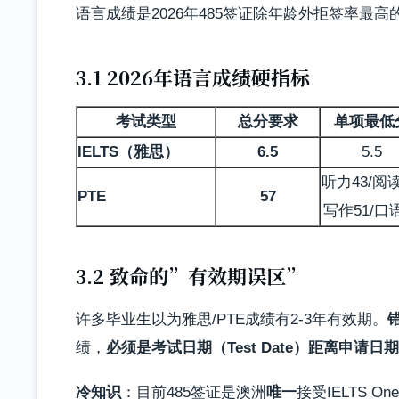
语言成绩是2026年485签证除年龄外拒签率最高
3.1 2026年语言成绩硬指标
考试类型
总分要求
单项最低
IELTS（雅思）
6.5
5.5
听力43/阅读
PTE
57
写作51/口语
3.2 致命的”有效期误区”
许多毕业生以为雅思/PTE成绩有2-3年有效期。
绩，
必须是考试日期（Test Date）距离申请日期（
冷知识
：目前485签证是澳洲
唯一
接受IELTS O