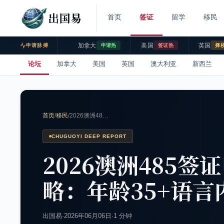
出国易
首页
签证
留学
移民
加拿大
美国
英国
申请脉搏
申请热
签证热
择
论坛
加拿大
美国
英国
澳大利亚
新西兰
首页
/
移民
/
2026澳洲48…
CHUGUOYI DEEP REPORT
2026澳洲485签证
略：年龄35+语
出国易
·
2026年06月06日
·
1 分钟