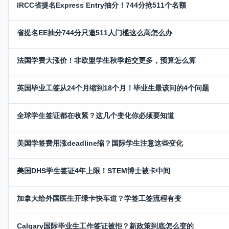
IRCC省提名Express Entry抽分！744分抢511个名额
省提名EE抽分744分只邀511人门槛这么高怎么办
法国学费大涨价！非欧盟学生秋季起交更多，预算怎么算
英国毕业工签从24个月缩到18个月！毕业生最该问的4个问题
全球学生签证都在收紧？这几个变化你必须要知道
美国学签费用涨deadline缩？国际学生注意这些变化
美国DHS学生签证4年上限！STEM博士被卡中间
加拿大给外国医生开绿卡快车道？学签工签流程有变
Calgary国际毕业生工作签证被拒？新政策到底怎么变的