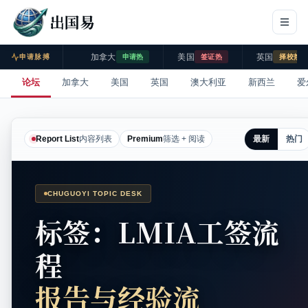
出国易
加拿大
美国
英国
申请脉搏
申请热
签证热
择校热
论坛
加拿大
美国
英国
澳大利亚
新西兰
爱
最新
热门
Report List
内容列表
Premium
筛选 + 阅读
CHUGUOYI TOPIC DESK
标签：LMIA工签流
程
报告与经验流