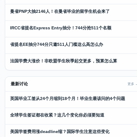
曼省PNP大抽2146人！在曼省毕业的留学生机会来了
IRCC省提名Express Entry抽分！744分抢511个名额
省提名EE抽分744分只邀511人门槛这么高怎么办
法国学费大涨价！非欧盟学生秋季起交更多，预算怎么算
最新讨论
更多 
英国毕业工签从24个月缩到18个月！毕业生最该问的4个问题
全球学生签证都在收紧？这几个变化你必须要知道
美国学签费用涨deadline缩？国际学生注意这些变化