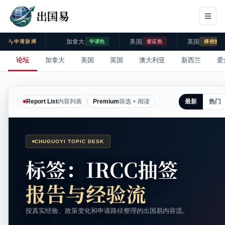
出国易
加拿大
美国
英国
申请脉搏
申请热
签证热
择校热
论坛
加拿大
美国
英国
澳大利亚
新西兰
爱
最新
热门
Report List
内容列表
Premium
筛选 + 阅读
CHUGUOYI TOPIC DESK
标签：IRCC抽签
报告与经验流
按真实经验、政策变化和申请路径整理的出国易内容流。