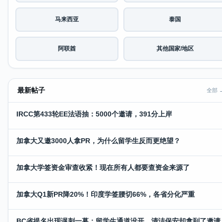
马来西亚
泰国
阿联酋
其他国家/地区
最新帖子
全部 
IRCC第433轮EE法语抽：5000个邀请，391分上岸
加拿大又邀3000人拿PR，为什么留学生反而更绝望？
加拿大学签资金审查收紧！现在所有人都要查资金来源了
加拿大Q1新PR降20%！印度学签腰切66%，各省分化严重
BC省提名出现讽刺一幕：留学生通道没开，清洁保安却拿到了邀请