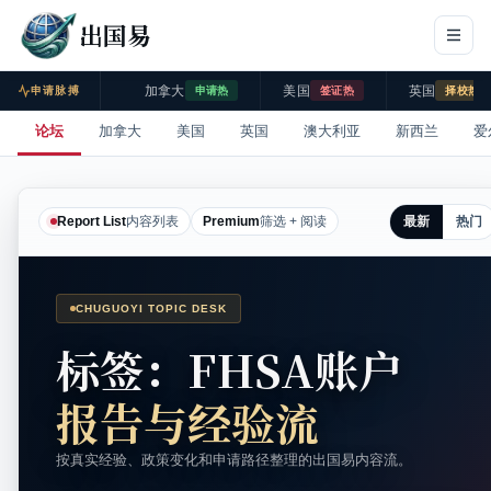
出国易
加拿大
美国
英国
申请脉搏
申请热
签证热
择校热
论坛
加拿大
美国
英国
澳大利亚
新西兰
爱
最新
热门
Report List
内容列表
Premium
筛选 + 阅读
CHUGUOYI TOPIC DESK
标签：FHSA账户
报告与经验流
按真实经验、政策变化和申请路径整理的出国易内容流。