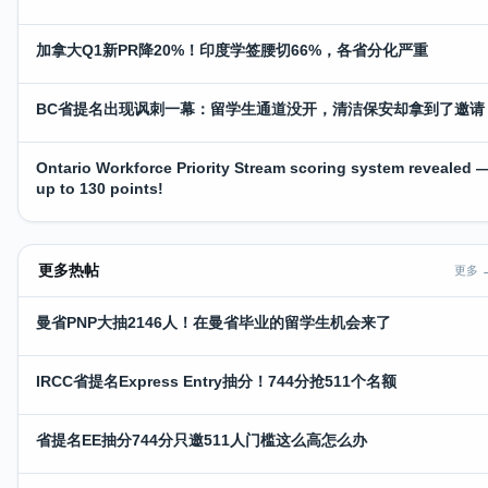
加拿大Q1新PR降20%！印度学签腰切66%，各省分化严重
BC省提名出现讽刺一幕：留学生通道没开，清洁保安却拿到了邀请
Ontario Workforce Priority Stream scoring system revealed 
up to 130 points!
更多热帖
更多 
曼省PNP大抽2146人！在曼省毕业的留学生机会来了
IRCC省提名Express Entry抽分！744分抢511个名额
省提名EE抽分744分只邀511人门槛这么高怎么办