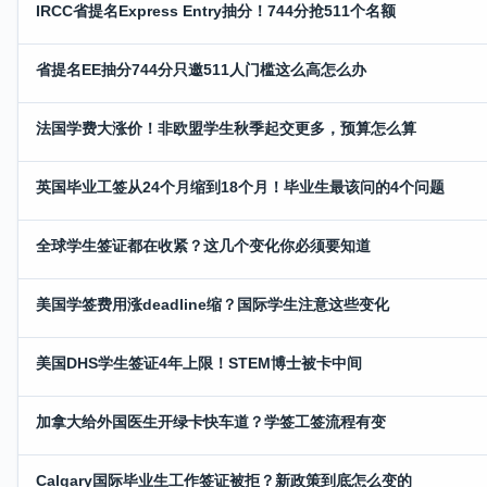
IRCC省提名Express Entry抽分！744分抢511个名额
省提名EE抽分744分只邀511人门槛这么高怎么办
法国学费大涨价！非欧盟学生秋季起交更多，预算怎么算
英国毕业工签从24个月缩到18个月！毕业生最该问的4个问题
全球学生签证都在收紧？这几个变化你必须要知道
美国学签费用涨deadline缩？国际学生注意这些变化
美国DHS学生签证4年上限！STEM博士被卡中间
加拿大给外国医生开绿卡快车道？学签工签流程有变
Calgary国际毕业生工作签证被拒？新政策到底怎么变的