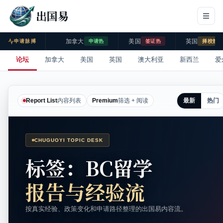
出国易
加拿大
美国
英国
申请脉搏
申请热
签证热
择校热
论坛
加拿大
美国
英国
澳大利亚
新西兰
爱
最新
热门
Report List
内容列表
Premium
筛选 + 阅读
CHUGUOYI TOPIC DESK
标签：BC留学
报告与经验流
按真实经验、政策变化和申请路径整理的出国易内容流。