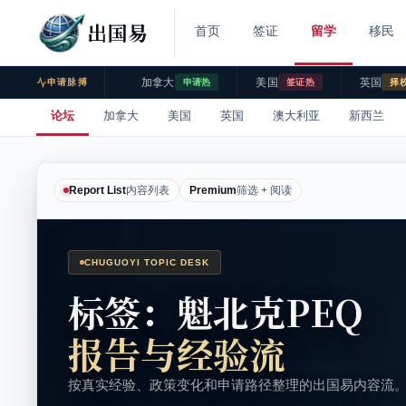
出国易
首页
签证
留学
移民
加拿大
美国
英国
申请脉搏
申请热
签证热
择
论坛
加拿大
美国
英国
澳大利亚
新西兰
Report List
内容列表
Premium
筛选 + 阅读
CHUGUOYI TOPIC DESK
标签：魁北克PEQ
报告与经验流
按真实经验、政策变化和申请路径整理的出国易内容流