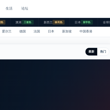
生活
论坛
澳洲
新西兰
日本
全球
校热
工签热
移民热
留学热
爱尔兰
德国
法国
日本
新加坡
中国香港
最新
热门
。