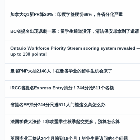
加拿大Q1新PR降20%！印度学签腰切66%，各省分化严重
BC省提名出现讽刺一幕：留学生通道没开，清洁保安却拿到了邀请
Ontario Workforce Priority Stream scoring system revealed 
up to 130 points!
曼省PNP大抽2146人！在曼省毕业的留学生机会来了
IRCC省提名Express Entry抽分！744分抢511个名额
省提名EE抽分744分只邀511人门槛这么高怎么办
法国学费大涨价！非欧盟学生秋季起交更多，预算怎么算
英国毕业工签从24个月缩到18个月！毕业生最该问的4个问题