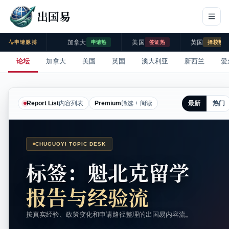
出国易
加拿大
美国
英国
申请脉搏
申请热
签证热
择校热
论坛
加拿大
美国
英国
澳大利亚
新西兰
爱
最新
热门
Report List
内容列表
Premium
筛选 + 阅读
CHUGUOYI TOPIC DESK
标签：魁北克留学
报告与经验流
按真实经验、政策变化和申请路径整理的出国易内容流。