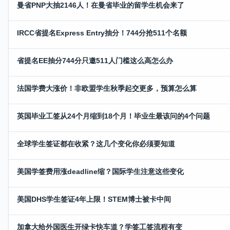
曼省PNP大抽2146人！在曼省毕业的留学生机会来了
IRCC省提名Express Entry抽分！744分抢511个名额
省提名EE抽分744分只邀511人门槛这么高怎么办
法国学费大涨价！非欧盟学生秋季起交更多，预算怎么算
英国毕业工签从24个月缩到18个月！毕业生最该问的4个问题
全球学生签证都在收紧？这几个变化你必须要知道
美国学签费用涨deadline缩？国际学生注意这些变化
美国DHS学生签证4年上限！STEM博士被卡中间
加拿大给外国医生开绿卡快车道？学签工签流程有变