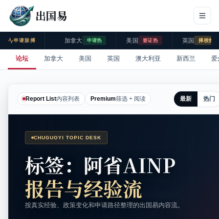
出国易
加拿大
美国
英国
申请脉搏
申请热
签证热
择校热
论坛
加拿大
美国
英国
澳大利亚
新西兰
爱
最新
热门
Report List
内容列表
Premium
筛选 + 阅读
CHUGUOYI TOPIC DESK
标签：阿省AINP
报告与经验流
按真实经验、政策变化和申请路径整理的出国易内容流。