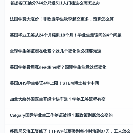
省提名EE抽分744分只邀511人门槛这么高怎么办
法国学费大涨价！非欧盟学生秋季起交更多，预算怎么算
英国毕业工签从24个月缩到18个月！毕业生最该问的4个问题
全球学生签证都在收紧？这几个变化你必须要知道
美国学签费用涨deadline缩？国际学生注意这些变化
美国DHS学生签证4年上限！STEM博士被卡中间
加拿大给外国医生开绿卡快车道？学签工签流程有变
Calgary国际毕业生工作签证被拒？新政策到底怎么变的
移民局又涨工资线了！TFWP低薪类别每小时涨到37刀，工人怎么