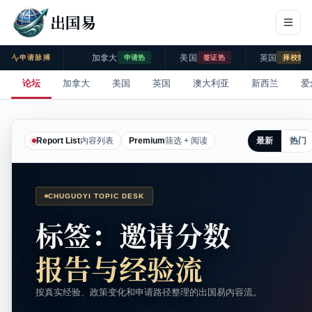
出国易
加拿大
美国
英国
申请脉搏
申请热
签证热
择校热
论坛
加拿大
美国
英国
澳大利亚
新西兰
爱
最新
热门
Report List
内容列表
Premium
筛选 + 阅读
CHUGUOYI TOPIC DESK
标签：邀请分数
报告与经验流
按真实经验、政策变化和申请路径整理的出国易内容流。