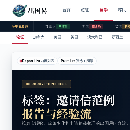
出国易
首页
签证
留学
移民
加拿大
美国
英国
申请脉搏
申请热
签证热
择
论坛
加拿大
美国
英国
澳大利亚
新西兰
Report List
内容列表
Premium
筛选 + 阅读
CHUGUOYI TOPIC DESK
标签：邀请信范例
报告与经验流
按真实经验、政策变化和申请路径整理的出国易内容流