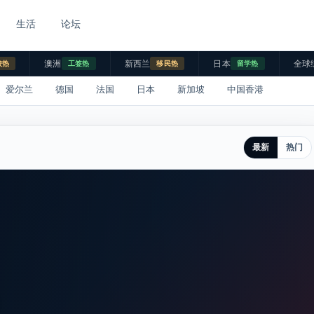
生活
论坛
澳洲
新西兰
日本
全球
校热
工签热
移民热
留学热
爱尔兰
德国
法国
日本
新加坡
中国香港
最新
热门
。