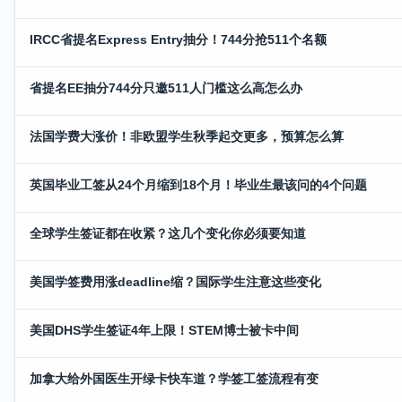
IRCC省提名Express Entry抽分！744分抢511个名额
省提名EE抽分744分只邀511人门槛这么高怎么办
法国学费大涨价！非欧盟学生秋季起交更多，预算怎么算
英国毕业工签从24个月缩到18个月！毕业生最该问的4个问题
全球学生签证都在收紧？这几个变化你必须要知道
美国学签费用涨deadline缩？国际学生注意这些变化
美国DHS学生签证4年上限！STEM博士被卡中间
加拿大给外国医生开绿卡快车道？学签工签流程有变