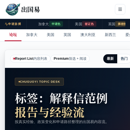
出国易
加拿大
美国
英国
申请脉搏
申请热
签证热
择校热
论坛
加拿大
美国
英国
澳大利亚
新西兰
爱
最新
热门
Report List
内容列表
Premium
筛选 + 阅读
CHUGUOYI TOPIC DESK
标签：解释信范例
报告与经验流
按真实经验、政策变化和申请路径整理的出国易内容流。