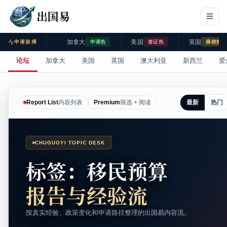
出国易
加拿大
美国
英国
申请脉搏
申请热
签证热
择校热
论坛
加拿大
美国
英国
澳大利亚
新西兰
爱
最新
热门
Report List
内容列表
Premium
筛选 + 阅读
CHUGUOYI TOPIC DESK
标签：移民预算
报告与经验流
按真实经验、政策变化和申请路径整理的出国易内容流。