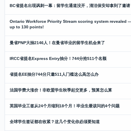
BC省提名出现讽刺一幕：留学生通道没开，清洁保安却拿到了邀请
Ontario Workforce Priority Stream scoring system revealed 
up to 130 points!
曼省PNP大抽2146人！在曼省毕业的留学生机会来了
IRCC省提名Express Entry抽分！744分抢511个名额
省提名EE抽分744分只邀511人门槛这么高怎么办
法国学费大涨价！非欧盟学生秋季起交更多，预算怎么算
英国毕业工签从24个月缩到18个月！毕业生最该问的4个问题
全球学生签证都在收紧？这几个变化你必须要知道