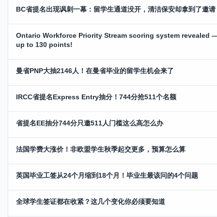
BC省提名出现讽刺一幕：留学生通道没开，清洁保安却拿到了邀请
Ontario Workforce Priority Stream scoring system revealed 
up to 130 points!
曼省PNP大抽2146人！在曼省毕业的留学生机会来了
IRCC省提名Express Entry抽分！744分抢511个名额
省提名EE抽分744分只邀511人门槛这么高怎么办
法国学费大涨价！非欧盟学生秋季起交更多，预算怎么算
英国毕业工签从24个月缩到18个月！毕业生最该问的4个问题
全球学生签证都在收紧？这几个变化你必须要知道