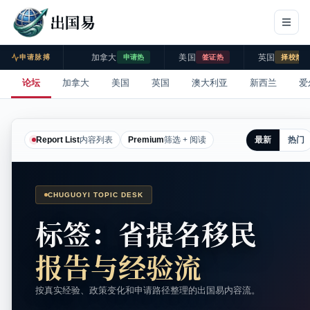
出国易
加拿大
美国
英国
申请脉搏
申请热
签证热
择校热
论坛
加拿大
美国
英国
澳大利亚
新西兰
爱
最新
热门
Report List
内容列表
Premium
筛选 + 阅读
CHUGUOYI TOPIC DESK
标签：省提名移民
报告与经验流
按真实经验、政策变化和申请路径整理的出国易内容流。