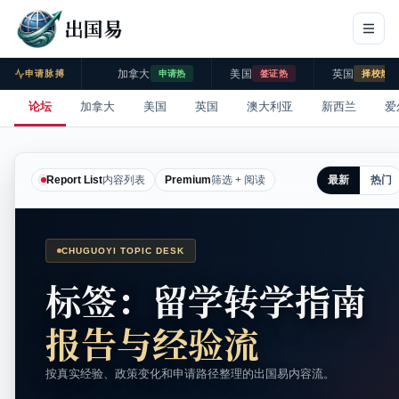
出国易
加拿大
美国
英国
申请脉搏
申请热
签证热
择校热
论坛
加拿大
美国
英国
澳大利亚
新西兰
爱
最新
热门
Report List
内容列表
Premium
筛选 + 阅读
CHUGUOYI TOPIC DESK
标签：留学转学指南
报告与经验流
按真实经验、政策变化和申请路径整理的出国易内容流。