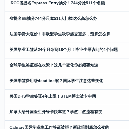
IRCC省提名Express Entry抽分！744分抢511个名额
省提名EE抽分744分只邀511人门槛这么高怎么办
法国学费大涨价！非欧盟学生秋季起交更多，预算怎么算
英国毕业工签从24个月缩到18个月！毕业生最该问的4个问题
全球学生签证都在收紧？这几个变化你必须要知道
美国学签费用涨deadline缩？国际学生注意这些变化
美国DHS学生签证4年上限！STEM博士被卡中间
加拿大给外国医生开绿卡快车道？学签工签流程有变
Calgary国际毕业生工作签证被拒？新政策到底怎么变的