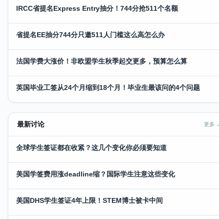
IRCC省提名Express Entry抽分！744分抢511个名额
省提名EE抽分744分只邀511人门槛这么高怎么办
法国学费大涨价！非欧盟学生秋季起交更多，预算怎么算
英国毕业工签从24个月缩到18个月！毕业生最该问的4个问题
最新讨论
更多 
全球学生签证都在收紧？这几个变化你必须要知道
美国学签费用涨deadline缩？国际学生注意这些变化
美国DHS学生签证4年上限！STEM博士被卡中间