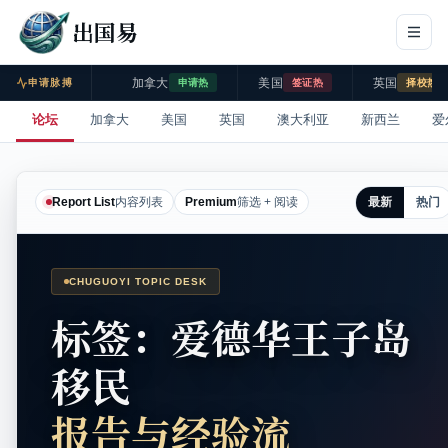
出国易
加拿大
美国
英国
申请脉搏
申请热
签证热
择校热
论坛
加拿大
美国
英国
澳大利亚
新西兰
爱
最新
热门
Report List
内容列表
Premium
筛选 + 阅读
CHUGUOYI TOPIC DESK
标签：爱德华王子岛
移民
报告与经验流