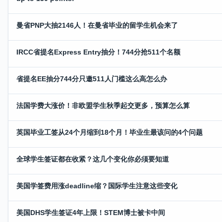
曼省PNP大抽2146人！在曼省毕业的留学生机会来了
IRCC省提名Express Entry抽分！744分抢511个名额
省提名EE抽分744分只邀511人门槛这么高怎么办
法国学费大涨价！非欧盟学生秋季起交更多，预算怎么算
英国毕业工签从24个月缩到18个月！毕业生最该问的4个问题
全球学生签证都在收紧？这几个变化你必须要知道
美国学签费用涨deadline缩？国际学生注意这些变化
美国DHS学生签证4年上限！STEM博士被卡中间