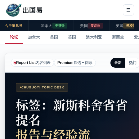
出国易
加拿大
美国
英国
申请脉搏
申请热
签证热
择校热
论坛
加拿大
美国
英国
澳大利亚
新西兰
爱
最新
热门
Report List
内容列表
Premium
筛选 + 阅读
CHUGUOYI TOPIC DESK
标签：新斯科舍省省
提名
报告与经验流