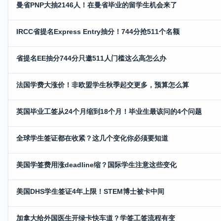
曼省PNP大抽2146人！在曼省毕业的留学生机会来了
IRCC省提名Express Entry抽分！744分抢511个名额
省提名EE抽分744分只邀511人门槛这么高怎么办
法国学费大涨价！非欧盟学生秋季起交更多，预算怎么算
英国毕业工签从24个月缩到18个月！毕业生最该问的4个问题
全球学生签证都在收紧？这几个变化你必须要知道
美国学签费用涨deadline缩？国际学生注意这些变化
美国DHS学生签证4年上限！STEM博士被卡中间
加拿大给外国医生开绿卡快车道？学签工签流程有变