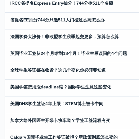
IRCC省提名Express Entry抽分！744分抢511个名额
省提名EE抽分744分只邀511人门槛这么高怎么办
法国学费大涨价！非欧盟学生秋季起交更多，预算怎么算
英国毕业工签从24个月缩到18个月！毕业生最该问的4个问题
全球学生签证都在收紧？这几个变化你必须要知道
美国学签费用涨deadline缩？国际学生注意这些变化
美国DHS学生签证4年上限！STEM博士被卡中间
加拿大给外国医生开绿卡快车道？学签工签流程有变
Calgary国际毕业生工作签证被拒？新政策到底怎么变的