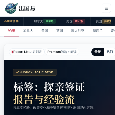
出国易
加拿大
美国
英国
申请脉搏
申请热
签证热
择校热
论坛
加拿大
美国
英国
澳大利亚
新西兰
爱
最新
热门
Report List
内容列表
Premium
筛选 + 阅读
CHUGUOYI TOPIC DESK
标签：探亲签证
报告与经验流
按真实经验、政策变化和申请路径整理的出国易内容流。