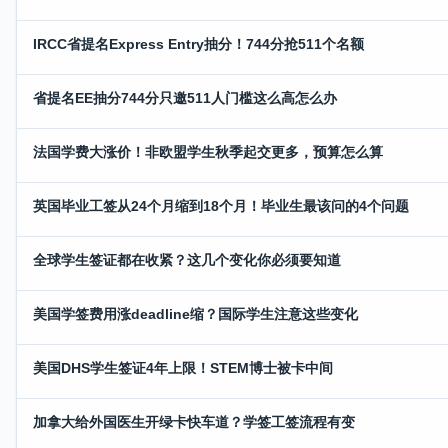
IRCC省提名Express Entry抽分！744分抢511个名额
省提名EE抽分744分只邀511人门槛这么高怎么办
法国学费大涨价！非欧盟学生秋季起交更多，预算怎么算
英国毕业工签从24个月缩到18个月！毕业生最该问的4个问题
全球学生签证都在收紧？这几个变化你必须要知道
美国学签费用涨deadline缩？国际学生注意这些变化
美国DHS学生签证4年上限！STEM博士被卡中间
加拿大给外国医生开绿卡快车道？学签工签流程有变