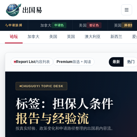
出国易
加拿大
美国
英国
申请脉搏
申请热
签证热
择校热
论坛
加拿大
美国
英国
澳大利亚
新西兰
爱
最新
热门
Report List
内容列表
Premium
筛选 + 阅读
CHUGUOYI TOPIC DESK
标签：担保人条件
报告与经验流
按真实经验、政策变化和申请路径整理的出国易内容流。