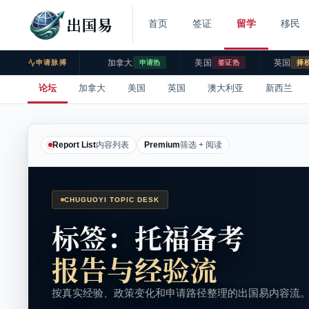
出国易
首页
签证
留学
移民
加拿大
美国
英国
申请脉搏
申请热
签证热
择
论坛
加拿大
美国
英国
澳大利亚
新西兰
Report List
内容列表
Premium
筛选 + 阅读
CHUGUOYI TOPIC DESK
标签：托福备考
报告与经验流
按真实经验、政策变化和申请路径整理的出国易内容流