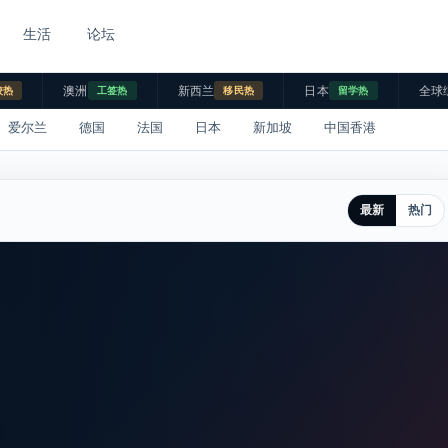
生活
论坛
澳洲
新西兰
日本
全球
校热
工签热
移民热
留学热
爱尔兰
德国
法国
日本
新加坡
中国香港
最新
热门
。