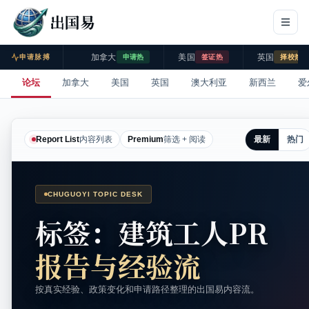
出国易
加拿大
美国
英国
申请脉搏
申请热
签证热
择校热
论坛
加拿大
美国
英国
澳大利亚
新西兰
爱
最新
热门
Report List
内容列表
Premium
筛选 + 阅读
CHUGUOYI TOPIC DESK
标签：建筑工人PR
报告与经验流
按真实经验、政策变化和申请路径整理的出国易内容流。