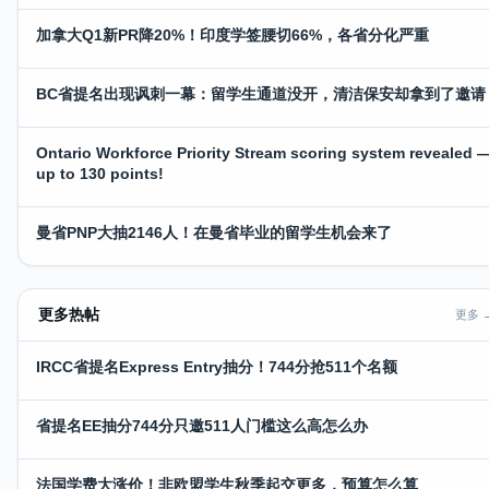
加拿大Q1新PR降20%！印度学签腰切66%，各省分化严重
BC省提名出现讽刺一幕：留学生通道没开，清洁保安却拿到了邀请
Ontario Workforce Priority Stream scoring system revealed 
up to 130 points!
曼省PNP大抽2146人！在曼省毕业的留学生机会来了
更多热帖
更多 
IRCC省提名Express Entry抽分！744分抢511个名额
省提名EE抽分744分只邀511人门槛这么高怎么办
法国学费大涨价！非欧盟学生秋季起交更多，预算怎么算