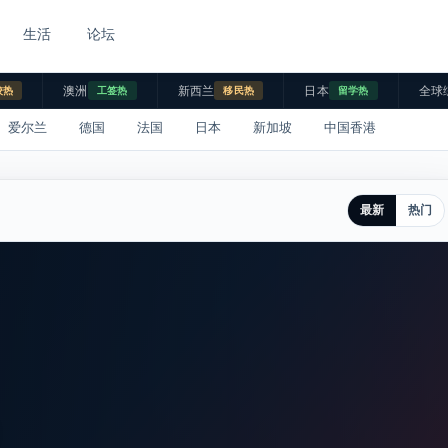
生活
论坛
澳洲
新西兰
日本
全球
校热
工签热
移民热
留学热
爱尔兰
德国
法国
日本
新加坡
中国香港
最新
热门
。