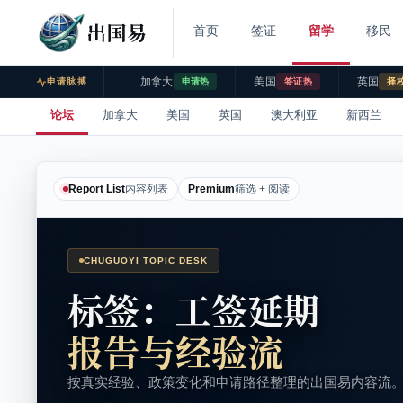
出国易
首页
签证
留学
移民
加拿大
美国
英国
申请脉搏
申请热
签证热
择
论坛
加拿大
美国
英国
澳大利亚
新西兰
Report List
内容列表
Premium
筛选 + 阅读
CHUGUOYI TOPIC DESK
标签：工签延期
报告与经验流
按真实经验、政策变化和申请路径整理的出国易内容流