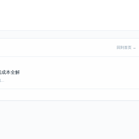
回到首页 →
藏成本全解
藏…