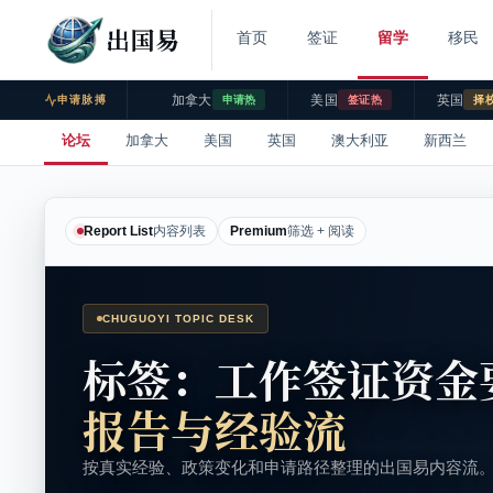
出国易
首页
签证
留学
移民
加拿大
美国
英国
申请脉搏
申请热
签证热
择
论坛
加拿大
美国
英国
澳大利亚
新西兰
Report List
内容列表
Premium
筛选 + 阅读
CHUGUOYI TOPIC DESK
标签：工作签证资金
报告与经验流
按真实经验、政策变化和申请路径整理的出国易内容流