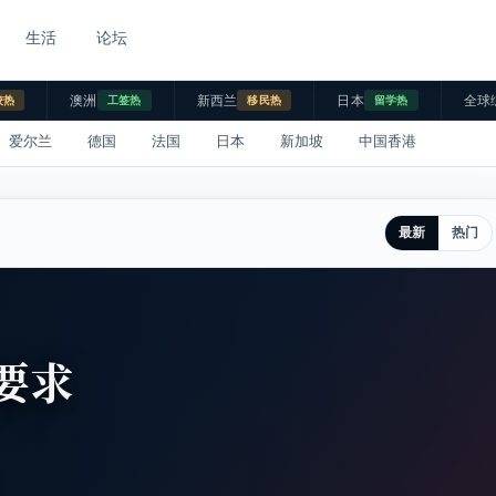
生活
论坛
澳洲
新西兰
日本
全球
校热
工签热
移民热
留学热
爱尔兰
德国
法国
日本
新加坡
中国香港
最新
热门
要求
。