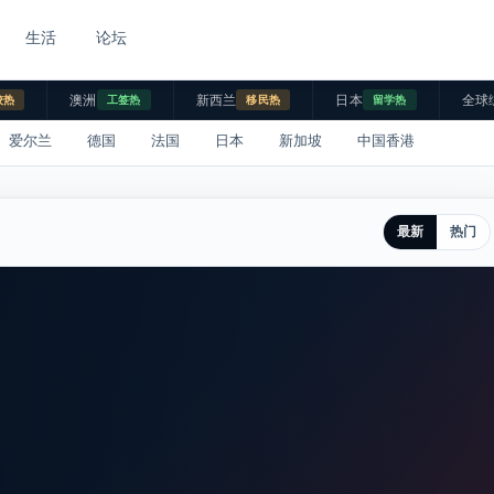
生活
论坛
澳洲
新西兰
日本
全球
校热
工签热
移民热
留学热
爱尔兰
德国
法国
日本
新加坡
中国香港
最新
热门
。