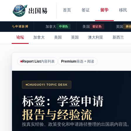
出国易
首页
签证
留学
移民
加拿大
美国
英国
申请脉搏
申请热
签证热
择
论坛
加拿大
美国
英国
澳大利亚
新西兰
Report List
内容列表
Premium
筛选 + 阅读
CHUGUOYI TOPIC DESK
标签：学签申请
报告与经验流
按真实经验、政策变化和申请路径整理的出国易内容流