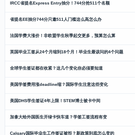
IRCC省提名Express Entry抽分！744分抢511个名额
省提名EE抽分744分只邀511人门槛这么高怎么办
法国学费大涨价！非欧盟学生秋季起交更多，预算怎么算
英国毕业工签从24个月缩到18个月！毕业生最该问的4个问题
全球学生签证都在收紧？这几个变化你必须要知道
美国学签费用涨deadline缩？国际学生注意这些变化
美国DHS学生签证4年上限！STEM博士被卡中间
加拿大给外国医生开绿卡快车道？学签工签流程有变
Calgary国际毕业生工作签证被拒？新政策到底怎么变的