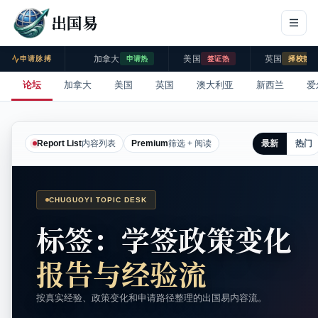
出国易
加拿大
美国
英国
申请脉搏
申请热
签证热
择校热
论坛
加拿大
美国
英国
澳大利亚
新西兰
爱
最新
热门
Report List
内容列表
Premium
筛选 + 阅读
CHUGUOYI TOPIC DESK
标签：学签政策变化
报告与经验流
按真实经验、政策变化和申请路径整理的出国易内容流。