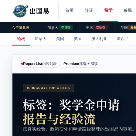
出国易
首页
签证
留学
移民
加拿大
美国
英国
申请脉搏
申请热
签证热
择
论坛
加拿大
美国
英国
澳大利亚
新西兰
Report List
内容列表
Premium
筛选 + 阅读
CHUGUOYI TOPIC DESK
标签：奖学金申请
报告与经验流
按真实经验、政策变化和申请路径整理的出国易内容流