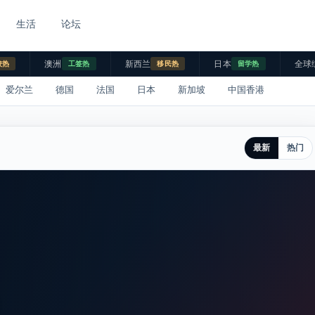
生活
论坛
澳洲
新西兰
日本
全球
校热
工签热
移民热
留学热
爱尔兰
德国
法国
日本
新加坡
中国香港
最新
热门
。