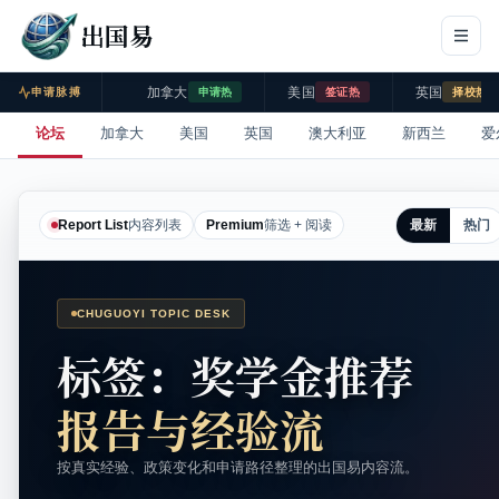
出国易
加拿大
美国
英国
申请脉搏
申请热
签证热
择校热
论坛
加拿大
美国
英国
澳大利亚
新西兰
爱
最新
热门
Report List
内容列表
Premium
筛选 + 阅读
CHUGUOYI TOPIC DESK
标签：奖学金推荐
报告与经验流
按真实经验、政策变化和申请路径整理的出国易内容流。