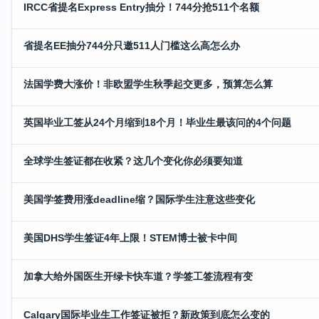
IRCC省提名Express Entry抽分！744分抢511个名额
省提名EE抽分744分只邀511人门槛这么高怎么办
法国学费大涨价！非欧盟学生秋季起交更多，预算怎么算
英国毕业工签从24个月缩到18个月！毕业生最该问的4个问题
全球学生签证都在收紧？这几个变化你必须要知道
美国学签费用涨deadline缩？国际学生注意这些变化
美国DHS学生签证4年上限！STEM博士被卡中间
加拿大给外国医生开绿卡快车道？学签工签流程有变
Calgary国际毕业生工作签证被拒？新政策到底怎么变的