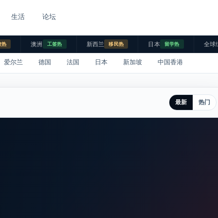
生活
论坛
澳洲
新西兰
日本
全球
校热
工签热
移民热
留学热
爱尔兰
德国
法国
日本
新加坡
中国香港
最新
热门
。