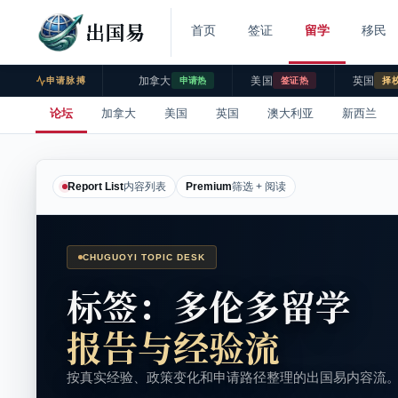
出国易
首页
签证
留学
移民
加拿大
美国
英国
申请脉搏
申请热
签证热
择
论坛
加拿大
美国
英国
澳大利亚
新西兰
Report List
内容列表
Premium
筛选 + 阅读
CHUGUOYI TOPIC DESK
标签：多伦多留学
报告与经验流
按真实经验、政策变化和申请路径整理的出国易内容流