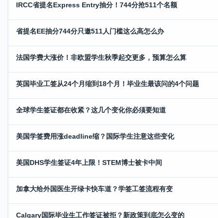
IRCC省提名Express Entry抽分！744分抢511个名额
省提名EE抽分744分只邀511人门槛这么高怎么办
法国学费大涨价！非欧盟学生秋季起交更多，预算怎么算
英国毕业工签从24个月缩到18个月！毕业生最该问的4个问题
全球学生签证都在收紧？这几个变化你必须要知道
美国学签费用涨deadline缩？国际学生注意这些变化
美国DHS学生签证4年上限！STEM博士被卡中间
加拿大给外国医生开绿卡快车道？学签工签流程有变
Calgary国际毕业生工作签证被拒？新政策到底怎么变的