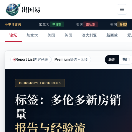
出国易
加拿大
美国
英国
申请脉搏
申请热
签证热
择校热
论坛
加拿大
美国
英国
澳大利亚
新西兰
爱
最新
热门
Report List
内容列表
Premium
筛选 + 阅读
CHUGUOYI TOPIC DESK
标签：多伦多新房销
量
报告与经验流