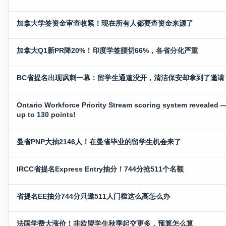
加拿大学签资金审查收紧！现在所有人都要查资金来源了
加拿大Q1新PR降20%！印度学签腰切66%，各省分化严重
BC省提名出现讽刺一幕：留学生通道没开，清洁保安却拿到了邀请
Ontario Workforce Priority Stream scoring system revealed 
up to 130 points!
曼省PNP大抽2146人！在曼省毕业的留学生机会来了
IRCC省提名Express Entry抽分！744分抢511个名额
省提名EE抽分744分只邀511人门槛这么高怎么办
法国学费大涨价！非欧盟学生秋季起交更多，预算怎么算