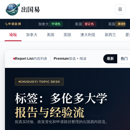
出国易
加拿大
美国
英国
申请脉搏
申请热
签证热
择校热
论坛
加拿大
美国
英国
澳大利亚
新西兰
爱
最新
热门
Report List
内容列表
Premium
筛选 + 阅读
CHUGUOYI TOPIC DESK
标签：多伦多大学
报告与经验流
按真实经验、政策变化和申请路径整理的出国易内容流。