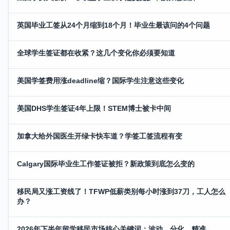
英国毕业工签从24个月缩到18个月！毕业生最该问的4个问题
全球学生签证都在收紧？这几个变化你必须要知道
美国学签费用涨deadline缩？国际学生注意这些变化
美国DHS学生签证4年上限！STEM博士被卡中间
加拿大给外国医生开绿卡快车道？学签工签流程有变
Calgary国际毕业生工作签证被拒？新政策到底怎么变的
移民局又涨工资线了！TFWP低薪类别每小时涨到37刀，工人怎么
办？
2026年下半年留学移民市场核心关键词：波动、分化、精准