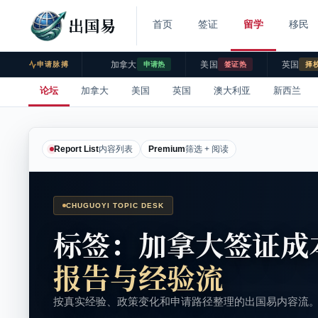
出国易
首页
签证
留学
移民
加拿大
美国
英国
申请脉搏
申请热
签证热
择
论坛
加拿大
美国
英国
澳大利亚
新西兰
Report List
内容列表
Premium
筛选 + 阅读
CHUGUOYI TOPIC DESK
标签：加拿大签证成
报告与经验流
按真实经验、政策变化和申请路径整理的出国易内容流