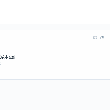
回到首页 →
藏成本全解
藏…