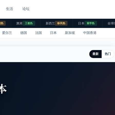
生活
论坛
澳洲
新西兰
日本
全球
校热
工签热
移民热
留学热
爱尔兰
德国
法国
日本
新加坡
中国香港
最新
热门
本
。