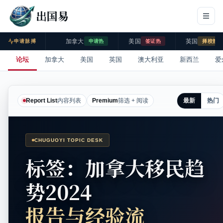
出国易
加拿大
美国
英国
申请脉搏
申请热
签证热
择校热
论坛
加拿大
美国
英国
澳大利亚
新西兰
爱
最新
热门
Report List
内容列表
Premium
筛选 + 阅读
CHUGUOYI TOPIC DESK
标签：加拿大移民趋
势2024
报告与经验流