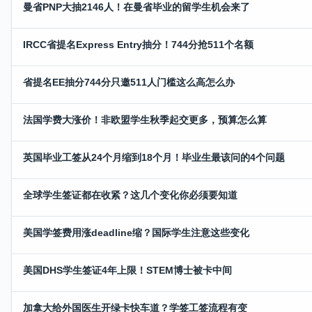
曼省PNP大抽2146人！在曼省毕业的留学生机会来了
IRCC省提名Express Entry抽分！744分抢511个名额
省提名EE抽分744分只邀511人门槛这么高怎么办
法国学费大涨价！非欧盟学生秋季起交更多，预算怎么算
英国毕业工签从24个月缩到18个月！毕业生最该问的4个问题
全球学生签证都在收紧？这几个变化你必须要知道
美国学签费用涨deadline缩？国际学生注意这些变化
美国DHS学生签证4年上限！STEM博士被卡中间
加拿大给外国医生开绿卡快车道？学签工签流程有变