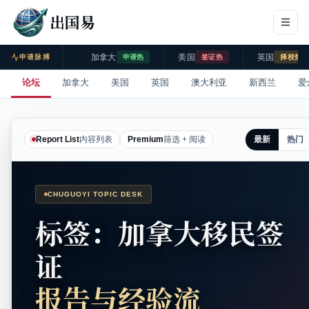
出国易
加拿大
美国
英国
申请脉搏
申请热
签证热
择校热
论坛
加拿大
美国
英国
澳大利亚
新西兰
爱
最新
热门
Report List
内容列表
Premium
筛选 + 阅读
CHUGUOYI TOPIC DESK
标签：加拿大移民签
证
报告与经验流