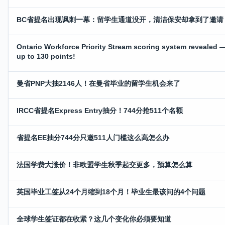
BC省提名出现讽刺一幕：留学生通道没开，清洁保安却拿到了邀请
Ontario Workforce Priority Stream scoring system revealed 
up to 130 points!
曼省PNP大抽2146人！在曼省毕业的留学生机会来了
IRCC省提名Express Entry抽分！744分抢511个名额
省提名EE抽分744分只邀511人门槛这么高怎么办
法国学费大涨价！非欧盟学生秋季起交更多，预算怎么算
英国毕业工签从24个月缩到18个月！毕业生最该问的4个问题
全球学生签证都在收紧？这几个变化你必须要知道