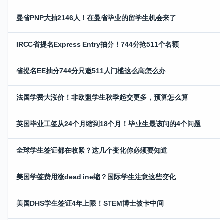
曼省PNP大抽2146人！在曼省毕业的留学生机会来了
IRCC省提名Express Entry抽分！744分抢511个名额
省提名EE抽分744分只邀511人门槛这么高怎么办
法国学费大涨价！非欧盟学生秋季起交更多，预算怎么算
英国毕业工签从24个月缩到18个月！毕业生最该问的4个问题
全球学生签证都在收紧？这几个变化你必须要知道
美国学签费用涨deadline缩？国际学生注意这些变化
美国DHS学生签证4年上限！STEM博士被卡中间