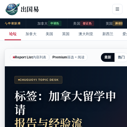
出国易
加拿大
美国
英国
申请脉搏
申请热
签证热
择校热
论坛
加拿大
美国
英国
澳大利亚
新西兰
爱
最新
热门
Report List
内容列表
Premium
筛选 + 阅读
CHUGUOYI TOPIC DESK
标签：加拿大留学申
请
报告与经验流