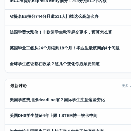
IRCC省提名Express Entry抽分！744分抢511个名额
省提名EE抽分744分只邀511人门槛这么高怎么办
法国学费大涨价！非欧盟学生秋季起交更多，预算怎么算
英国毕业工签从24个月缩到18个月！毕业生最该问的4个问题
全球学生签证都在收紧？这几个变化你必须要知道
最新讨论
更多 
美国学签费用涨deadline缩？国际学生注意这些变化
美国DHS学生签证4年上限！STEM博士被卡中间